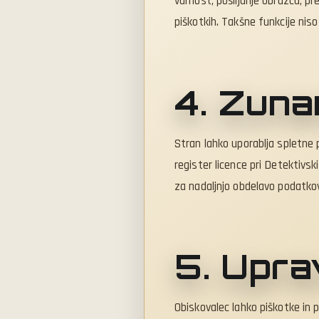
varnost, pošiljanje obrazca, pr
piškotkih. Takšne funkcije niso
4. Zunan
Stran lahko uporablja spletne 
register licence pri Detektivsk
za nadaljnjo obdelavo podatkov
5. Upra
Obiskovalec lahko piškotke in 