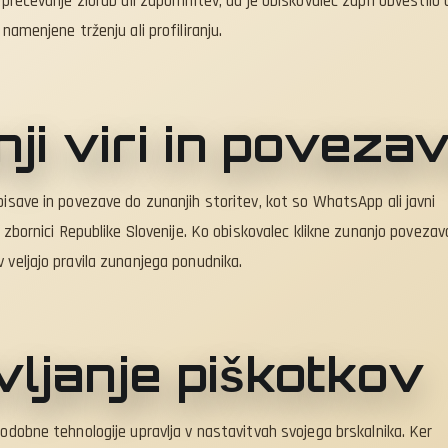
eprečevanje zlorab ali zapomnitev, da je obiskovalec zaprl obvestilo 
 namenjene trženju ali profiliranju.
ji viri in poveza
pisave in povezave do zunanjih storitev, kot so WhatsApp ali javni
i zbornici Republike Slovenije. Ko obiskovalec klikne zunanjo povezav
 veljajo pravila zunanjega ponudnika.
vljanje piškotkov
podobne tehnologije upravlja v nastavitvah svojega brskalnika. Ker