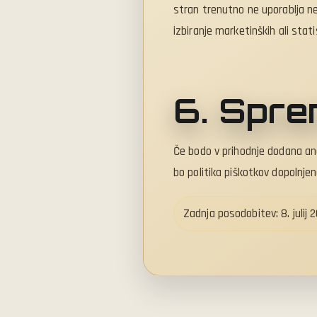
stran trenutno ne uporablja nen
izbiranje marketinških ali stati
6. Spre
Če bodo v prihodnje dodana anal
bo politika piškotkov dopolnje
Zadnja posodobitev: 8. julij 