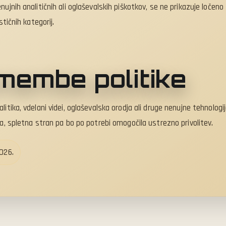
ujnih analitičnih ali oglaševalskih piškotkov, se ne prikazuje ločeno
stičnih kategorij.
membe politike
itika, vdelani videi, oglaševalska orodja ali druge nenujne tehnologij
na, spletna stran pa bo po potrebi omogočila ustrezno privolitev.
2026.