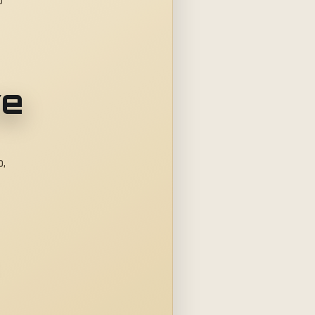
o
ve
o,