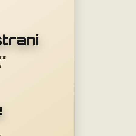
strani
tran
a
e