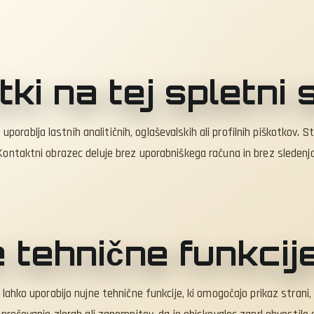
tki na tej spletni 
rablja lastnih analitičnih, oglaševalskih ali profilnih piškotkov. S
Kontaktni obrazec deluje brez uporabniškega računa in brez sledenj
e tehnične funkcij
 lahko uporabijo nujne tehnične funkcije, ki omogočajo prikaz strani,