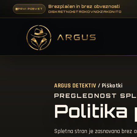
Brezplačen in brez obveznosti
PRVI POSVET
DISKRETNO
STROKOVNO
ZAKONITO
ARGUS DETEKTIV
/ Piškotki
PREGLEDNOST SPL
Politika
Spletna stran je zasnovana brez an