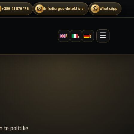
+386 41 876 176
info@argus-detektiv.si
WhatsApp
☰
E
I
D
N
T
E
 te politike