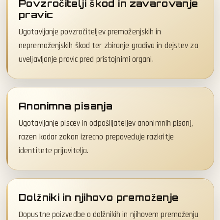
Povzročitelji škod in zavarovanje
pravic
Ugotavljanje povzročiteljev premoženjskih in
nepremoženjskih škod ter zbiranje gradiva in dejstev za
uveljavljanje pravic pred pristojnimi organi.
Anonimna pisanja
Ugotavljanje piscev in odpošiljateljev anonimnih pisanj,
razen kadar zakon izrecno prepoveduje razkritje
identitete prijavitelja.
Dolžniki in njihovo premoženje
Dopustne poizvedbe o dolžnikih in njihovem premoženju