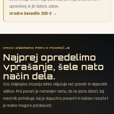
upravičenj, ki jih določa zakon.
Uradno besedilo ZDD-2 →
KAKO IZBEREMO PRAVO PODROČJE
Najprej opredelimo
vprašanje, šele nato
način dela.
Ista življenjska situacija lahko vključuje več pravnih in dejanskih
vidikov. Prvi posvet je namenjen temu, da se jasno določi, kaj
naročnik potrebuje, kaj je dopustno preveriti in kakšen rezultat
je realno mogoče pričakovati.