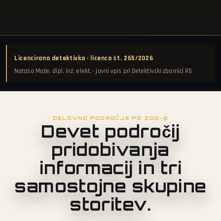
Licencirana detektivka · licenca št. 265/2026
Nataša Može, dipl. inž. elekt. · javni vpis pri Detektivski zbornici RS
DELOVNO PODROČJE PO ZDD-2
Devet področij
pridobivanja
informacij in tri
samostojne skupine
storitev.