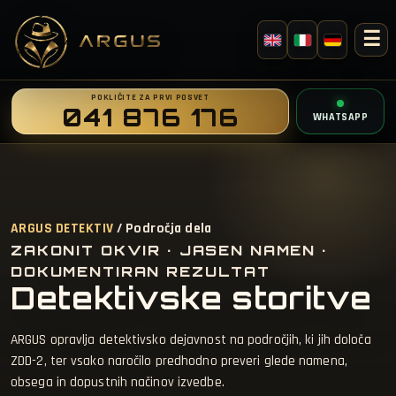
☰
POKLIČITE ZA PRVI POSVET
041 876 176
WHATSAPP
ARGUS DETEKTIV
/ Področja dela
ZAKONIT OKVIR · JASEN NAMEN ·
DOKUMENTIRAN REZULTAT
Detektivske storitve
ARGUS opravlja detektivsko dejavnost na področjih, ki jih določa
ZDD-2, ter vsako naročilo predhodno preveri glede namena,
obsega in dopustnih načinov izvedbe.