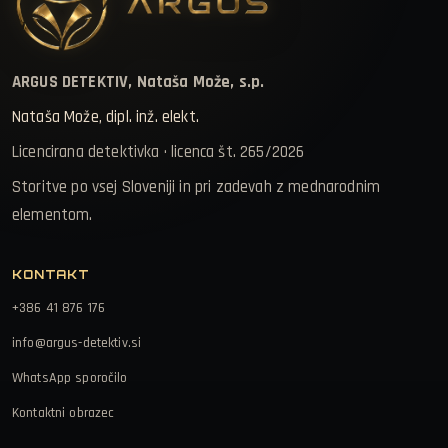
ARGUS DETEKTIV, Nataša Može, s.p.
Nataša Može, dipl. inž. elekt.
Licencirana detektivka · licenca št. 265/2026
Storitve po vsej Sloveniji in pri zadevah z mednarodnim
elementom.
KONTAKT
+386 41 876 176
info@argus-detektiv.si
WhatsApp sporočilo
Kontaktni obrazec