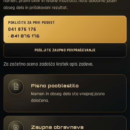
namen, pravni okvir in realne možnosti, nato določimo jasen
obseg dela in pričakovani rezultat.
POKLIČITE ZA PRVI POSVET
041 876 176
POŠLJITE ZAUPNO POVPRAŠEVANJE
Za začetno oceno zadošča kratek opis zadeve.
Pisno pooblastilo
Namen in obseg dela sta vnaprej jasno
določena.
Zaupna obravnava