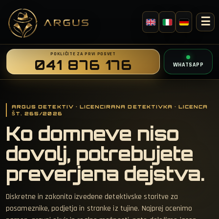
☰
POKLIČITE ZA PRVI POSVET
041 876 176
WHATSAPP
ARGUS DETEKTIV · LICENCIRANA DETEKTIVKA · LICENCA
ŠT. 265/2026
Ko domneve niso
dovolj, potrebujete
preverjena dejstva.
Diskretne in zakonito izvedene detektivske storitve za
posameznike, podjetja in stranke iz tujine. Najprej ocenimo