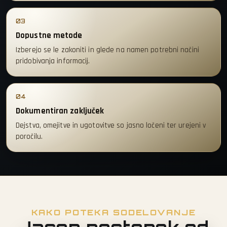
03
Dopustne metode
Izberejo se le zakoniti in glede na namen potrebni načini
pridobivanja informacij.
04
Dokumentiran zaključek
Dejstva, omejitve in ugotovitve so jasno ločeni ter urejeni v
poročilu.
KAKO POTEKA SODELOVANJE