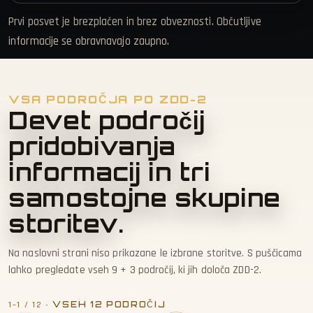
Prvi posvet je brezplačen in brez obveznosti. Občutljive
informacije se obravnavajo zaupno.
VSA PODROČJA PO ZDD-2
Devet področij
pridobivanja
informacij in tri
samostojne skupine
storitev.
Na naslovni strani niso prikazane le izbrane storitve. S puščicama
lahko pregledate vseh 9 + 3 področij, ki jih določa ZDD-2.
· VSEH 12 PODROČIJ
1–1 / 12