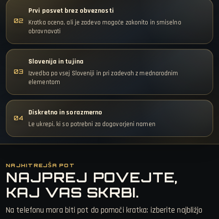
Prvi posvet brez obveznosti
02
Kratka ocena, ali je zadevo mogoče zakonito in smiselno
obravnavati
Slovenija in tujina
03
Izvedba po vsej Sloveniji in pri zadevah z mednarodnim
elementom
Diskretno in sorazmerno
04
Le ukrepi, ki so potrebni za dogovorjeni namen
NAJHITREJŠA POT
NAJPREJ POVEJTE,
KAJ VAS SKRBI.
Na telefonu mora biti pot do pomoči kratka: izberite najbližjo