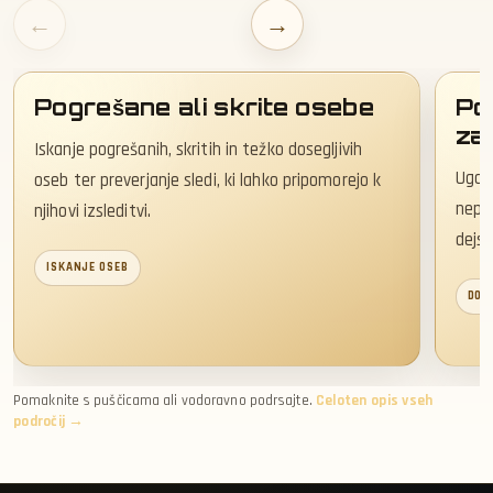
←
→
Pogrešane ali skrite osebe
Pov
za
Iskanje pogrešanih, skritih in težko dosegljivih
Ugota
oseb ter preverjanje sledi, ki lahko pripomorejo k
nepre
njihovi izsleditvi.
dejst
ISKANJE OSEB
DOK
Pomaknite s puščicama ali vodoravno podrsajte.
Celoten opis vseh
področij →