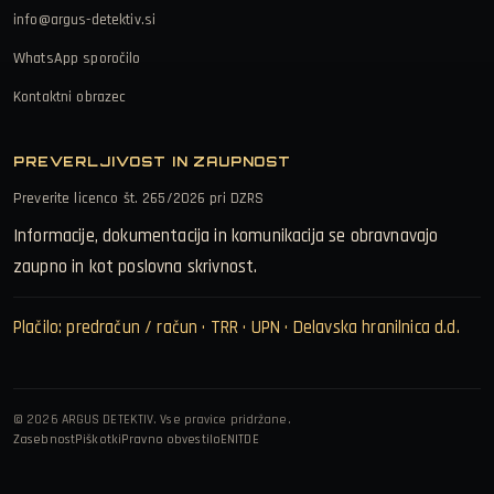
info@argus-detektiv.si
WhatsApp sporočilo
Kontaktni obrazec
PREVERLJIVOST IN ZAUPNOST
Preverite licenco št. 265/2026 pri DZRS
Informacije, dokumentacija in komunikacija se obravnavajo
zaupno in kot poslovna skrivnost.
Plačilo: predračun / račun · TRR · UPN · Delavska hranilnica d.d.
© 2026 ARGUS DETEKTIV. Vse pravice pridržane.
Zasebnost
Piškotki
Pravno obvestilo
EN
IT
DE